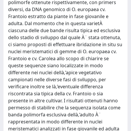
polimorfe ottenute rispettivamente, con primers
diversi, da DNA genomico di O. europaea cv.
Frantoio estratto da piante in fase giovanile e
adulta. Dal momento che in questa varietÀ
ciascuna delle due bande risulta tipica ed esclusiva
dello stadio di sviluppo dal quale À¨ stata ottenuta,
ci siamo proposti di effettuare ibridazione in situ su
nuclei meristematici di gemme di O. europaea cv.
Frantoio e cv. Carolea allo scopo di chiarire se
queste sequenze siano localizzate in modo
differente nei nuclei dellà‚’apice vegetativo
campionati nelle diverse fasi di sviluppo, per
verificare inoltre se là‚’eventuale differenza
riscontrata sia tipica della cv. Frantoio o sia
presente in altre cultivar. I risultati ottenuti hanno
permesso di stabilire che la sequenza isolata come
banda polimorfa esclusiva dellà‚’adulto À¨
rappresentata in modo differente in nuclei
meristematici analizzati in fase giovanile ed adulta