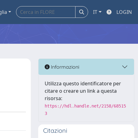
glia
IT
LOGIN
Informazioni
Utilizza questo identificatore per
citare o creare un link a questa
risorsa:
https://hdl.handle.net/2158/68515
3
Citazioni