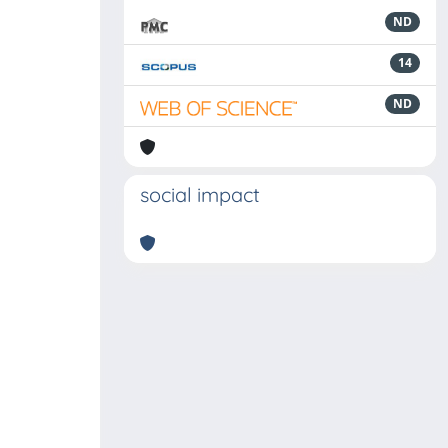
ND
14
ND
social impact