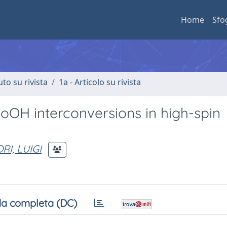
Home
Sfo
uto su rivista
1a - Articolo su rivista
OH interconversions in high-spin
RI, LUIGI
a completa (DC)