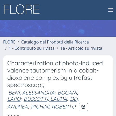
FLORE
Catalogo dei Prodotti della Ricerca
1 - Contributo su rivista
1a - Articolo su rivista
Characterization of photo-induced
valence tautomerism in a cobalt-
dioxolene complex by ultrafast
spectroscopy
BENI, ALESSANDRA
;
BOGANI,
LAPO
;
BUSSOTTI, LAURA
;
DEI,
ANDREA
;
RIGHINI, ROBERTO