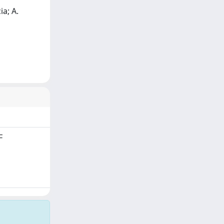
ia; A.
F