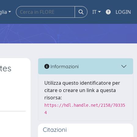
glia
IT
LOGIN
tes
Informazioni
Utilizza questo identificatore per
citare o creare un link a questa
risorsa:
https://hdl.handle.net/2158/70335
4
Citazioni