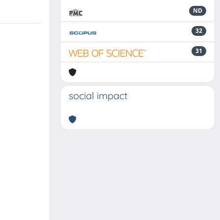
ND
32
31
social impact