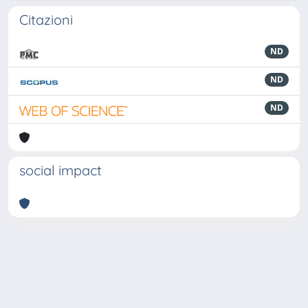
Citazioni
ND
ND
ND
social impact
Powered by
IRIS
-
about IRIS
-
Utilizzo dei cookie
-
Privacy
Copyright © 2026