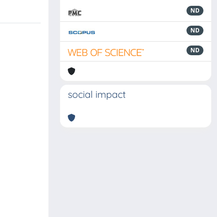
ND
ND
ND
social impact