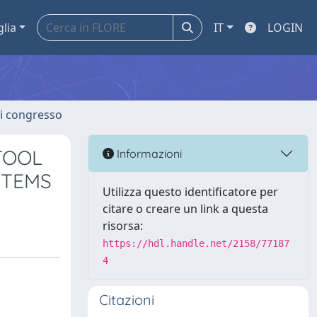
glia
IT
LOGIN
 di congresso
TOOL
Informazioni
STEMS
Utilizza questo identificatore per
citare o creare un link a questa
risorsa:
https://hdl.handle.net/2158/77187
4
Citazioni