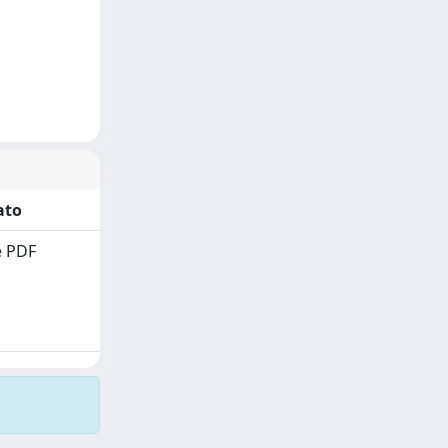
ato
 PDF