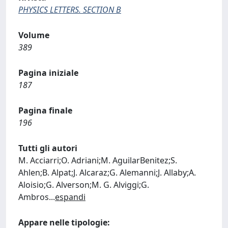
PHYSICS LETTERS. SECTION B
Volume
389
Pagina iniziale
187
Pagina finale
196
Tutti gli autori
M. Acciarri;O. Adriani;M. AguilarBenitez;S.
Ahlen;B. Alpat;J. Alcaraz;G. Alemanni;J. Allaby;A.
Aloisio;G. Alverson;M. G. Alviggi;G.
Ambros
...
espandi
Appare nelle tipologie: