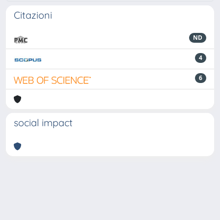
Citazioni
ND
4
6
social impact
Powered by
IRIS
-
about IRIS
-
Utilizzo dei cookie
-
Privacy
Copyright © 2026