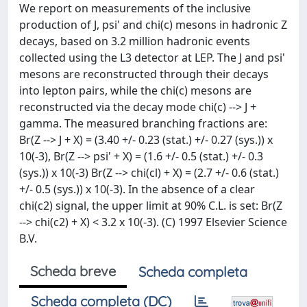
We report on measurements of the inclusive
production of J, psi' and chi(c) mesons in hadronic Z
decays, based on 3.2 million hadronic events
collected using the L3 detector at LEP. The J and psi'
mesons are reconstructed through their decays
into lepton pairs, while the chi(c) mesons are
reconstructed via the decay mode chi(c) --> J +
gamma. The measured branching fractions are:
Br(Z --> J + X) = (3.40 +/- 0.23 (stat.) +/- 0.27 (sys.)) x
10(-3), Br(Z --> psi' + X) = (1.6 +/- 0.5 (stat.) +/- 0.3
(sys.)) x 10(-3) Br(Z --> chi(cl) + X) = (2.7 +/- 0.6 (stat.)
+/- 0.5 (sys.)) x 10(-3). In the absence of a clear
chi(c2) signal, the upper limit at 90% C.L. is set: Br(Z
--> chi(c2) + X) < 3.2 x 10(-3). (C) 1997 Elsevier Science
B.V.
Scheda breve
Scheda completa
Scheda completa (DC)