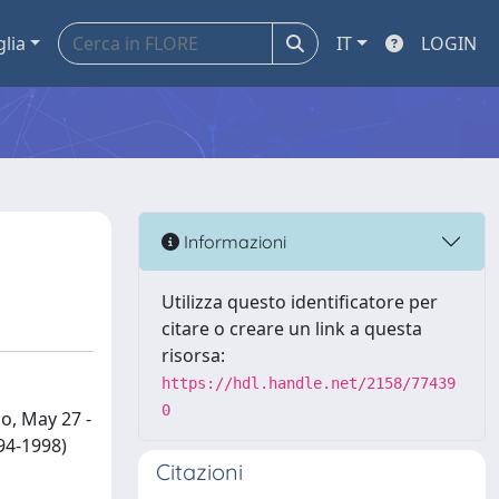
glia
IT
LOGIN
Informazioni
Utilizza questo identificatore per
citare o creare un link a questa
risorsa:
https://hdl.handle.net/2158/77439
0
o, May 27 -
94-1998)
Citazioni