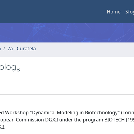
Home
Sfo
a
7a - Curatela
ology
ced Workshop "Dynamical Modeling in Biotechnology" (Torin
uropean Commission DGXII under the program BIOTECH (19
I).