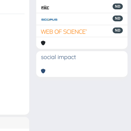
ND
ND
ND
social impact