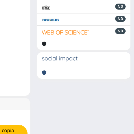
ND
ND
ND
social impact
 copia