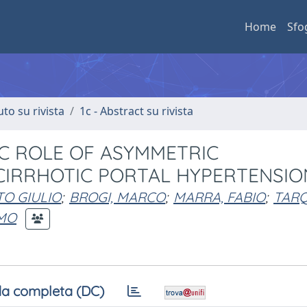
Home
Sfo
uto su rivista
1c - Abstract su rivista
C ROLE OF ASYMMETRIC
 CIRRHOTIC PORTAL HYPERTENSIO
O GIULIO
;
BROGI, MARCO
;
MARRA, FABIO
;
TARQ
IMO
a completa (DC)