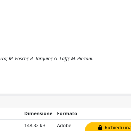
rra; M. Foschi; R. Tarquini; G. Laffi; M. Pinzani.
Dimensione
Formato
148.32 kB
Adobe
Richiedi una