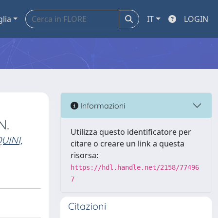
glia
IT
LOGIN
Informazioni
N.
Utilizza questo identificatore per
UINI,
citare o creare un link a questa
risorsa:
https://hdl.handle.net/2158/77496
7
Citazioni