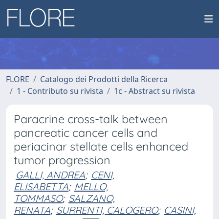
FLORE
Catalogo dei Prodotti della Ricerca
1 - Contributo su rivista
1c - Abstract su rivista
Paracrine cross-talk between
pancreatic cancer cells and
periacinar stellate cells enhanced
tumor progression
GALLI, ANDREA
;
CENI,
ELISABETTA
;
MELLO,
TOMMASO
;
SALZANO,
RENATA
;
SURRENTI, CALOGERO
;
CASINI,