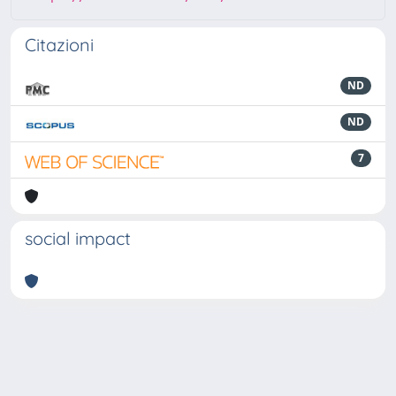
Citazioni
ND
ND
7
social impact
Powered by
IRIS
-
about IRIS
-