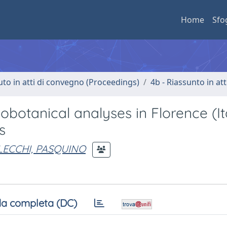
Home
Sfo
uto in atti di convegno (Proceedings)
4b - Riassunto in at
obotanical analyses in Florence (It
s
LECCHI, PASQUINO
a completa (DC)