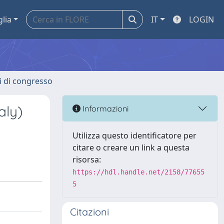
glia
IT
LOGIN
ti di congresso
aly)
Informazioni
Utilizza questo identificatore per
citare o creare un link a questa
risorsa:
https://hdl.handle.net/2158/77655
5
Citazioni