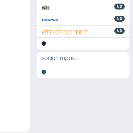
ND
ND
ND
social impact