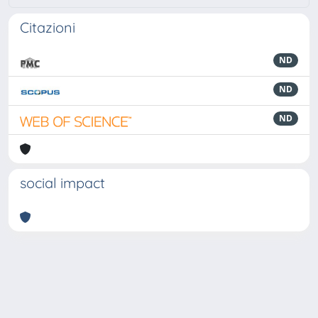
Citazioni
ND
ND
ND
social impact
Powered by
IRIS
-
about IRIS
-