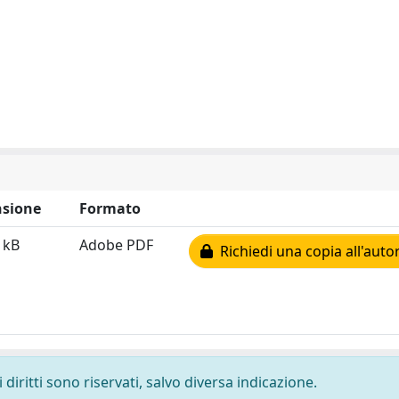
sione
Formato
 kB
Adobe PDF
Richiedi una copia all'auto
diritti sono riservati, salvo diversa indicazione.