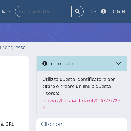
glia
IT
LOGIN
 di congresso
Informazioni
Utilizza questo identificatore per
citare o creare un link a questa
risorsa:
https://hdl.handle.net/2158/77720
0
Citazioni
a, GR).