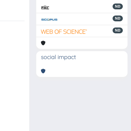
ND
ND
ND
social impact