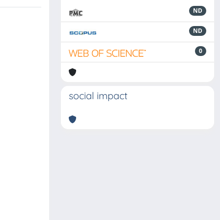
ND
ND
0
social impact