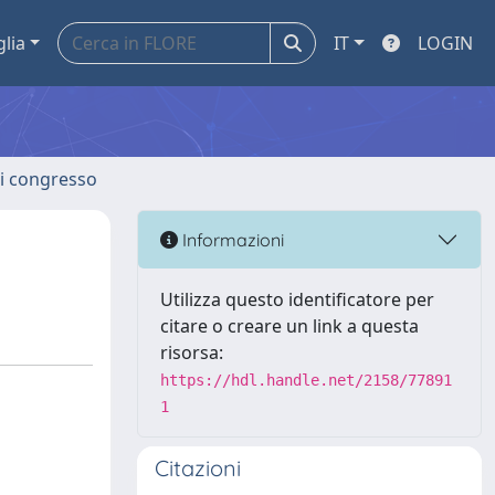
glia
IT
LOGIN
 di congresso
Informazioni
Utilizza questo identificatore per
citare o creare un link a questa
risorsa:
https://hdl.handle.net/2158/77891
1
Citazioni