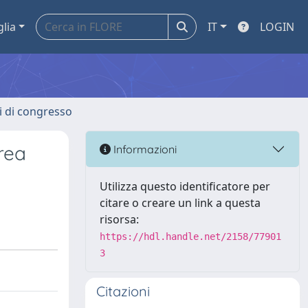
glia
IT
LOGIN
ti di congresso
area
Informazioni
Utilizza questo identificatore per
citare o creare un link a questa
risorsa:
https://hdl.handle.net/2158/77901
3
Citazioni