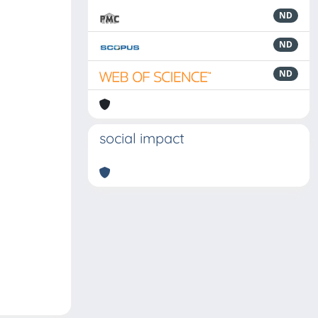
ND
ND
ND
social impact