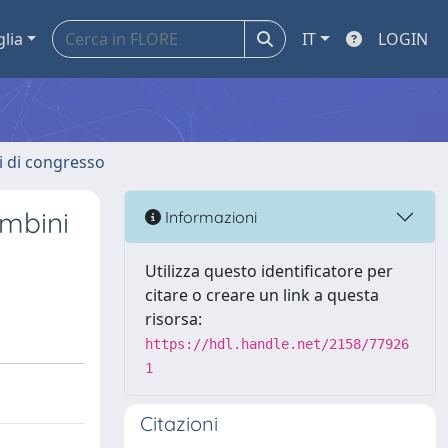
glia
IT
LOGIN
ti di congresso
ambini
Informazioni
Utilizza questo identificatore per
citare o creare un link a questa
risorsa:
https://hdl.handle.net/2158/77926
1
Citazioni