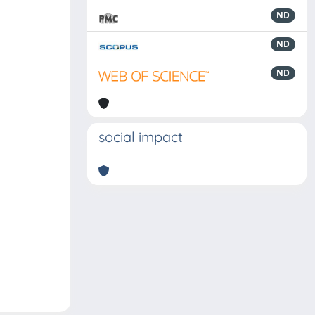
ND
ND
ND
social impact