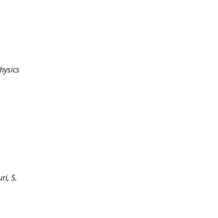
hysics
ri, S.