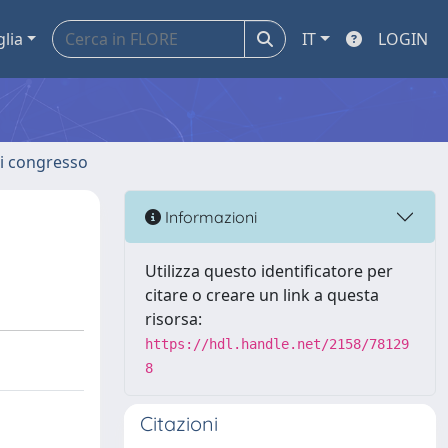
glia
IT
LOGIN
 di congresso
Informazioni
Utilizza questo identificatore per
citare o creare un link a questa
risorsa:
https://hdl.handle.net/2158/78129
8
Citazioni