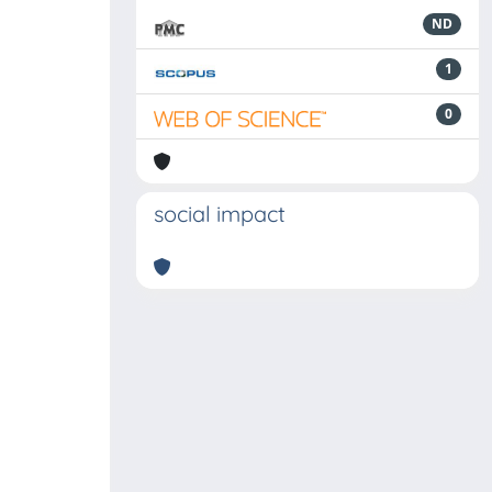
ND
1
0
social impact