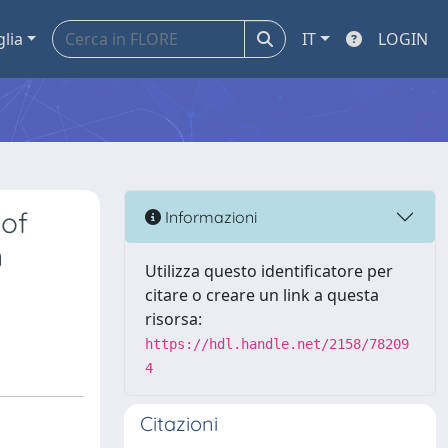
glia
IT
LOGIN
 of
Informazioni
n
Utilizza questo identificatore per
citare o creare un link a questa
risorsa:
https://hdl.handle.net/2158/78209
4
Citazioni