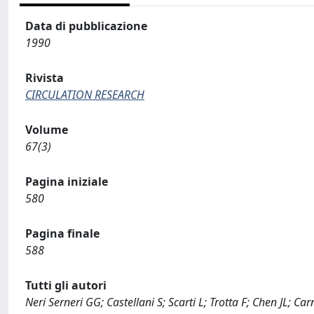
Data di pubblicazione
1990
Rivista
CIRCULATION RESEARCH
Volume
67(3)
Pagina iniziale
580
Pagina finale
588
Tutti gli autori
Neri Serneri GG; Castellani S; Scarti L; Trotta F; Chen JL; Ca