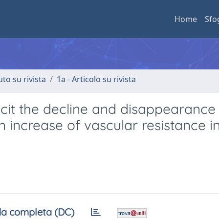
Home
Sfo
uto su rivista
1a - Articolo su rivista
icit the decline and disappearance
 increase of vascular resistance i
a completa (DC)