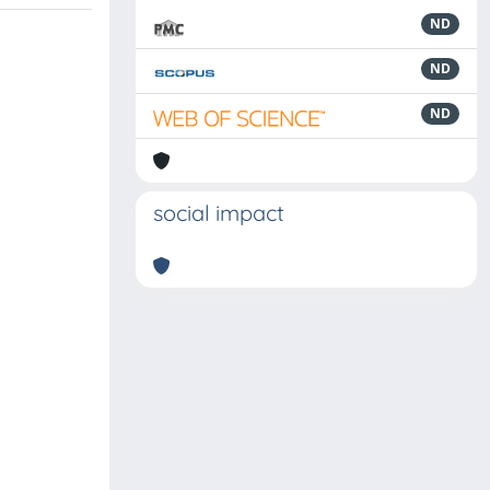
ND
ND
ND
social impact