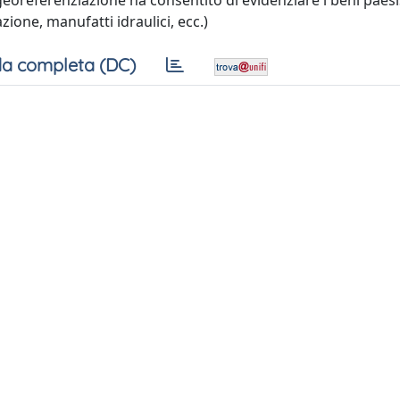
georeferenziazione ha consentito di evidenziare i beni paesis
zione, manufatti idraulici, ecc.)
a completa (DC)