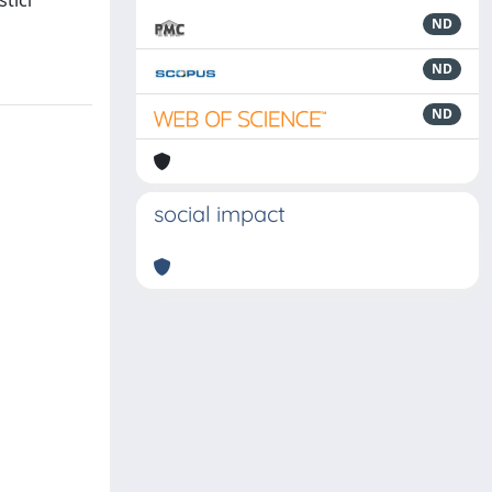
tici
ND
ND
ND
social impact