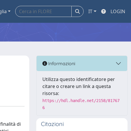
glia
IT
LOGIN
Informazioni
Utilizza questo identificatore per
citare o creare un link a questa
risorsa:
https://hdl.handle.net/2158/81767
6
Citazioni
inalità di