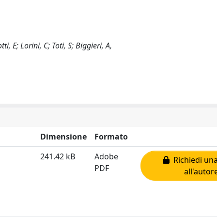
, E; Lorini, C; Toti, S; Biggieri, A,
Dimensione
Formato
241.42 kB
Adobe
Richiedi una
PDF
all'autor