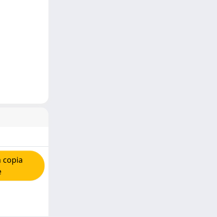
 copia
e