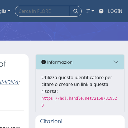
glia
IT
LOGIN
of
Informazioni
Utilizza questo identificatore per
SIMONA
;
citare o creare un link a questa
risorsa:
https://hdl.handle.net/2158/81952
8
Citazioni