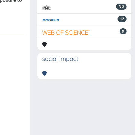
xposure to
ND
12
9
social impact