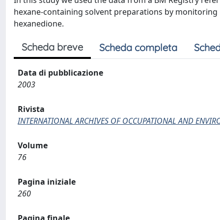
In this study we used the data from a BM Registry referr
hexane-containing solvent preparations by monitoring i
hexanedione.
Scheda breve
Scheda completa
Sched
Data di pubblicazione
2003
Rivista
INTERNATIONAL ARCHIVES OF OCCUPATIONAL AND ENVI
Volume
76
Pagina iniziale
260
Pagina finale