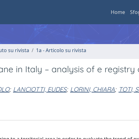
Home
Sfo
uto su rivista
1a - Articolo su rivista
 in Italy – analysis of e registry 
OLO
;
LANCIOTTI, EUDES
;
LORINI, CHIARA
;
TOTI, 