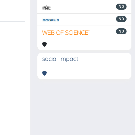
ND
ND
ND
social impact