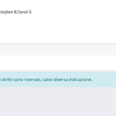
stofani R;Caroli G
diritti sono riservati, salvo diversa indicazione.
-
Privacy