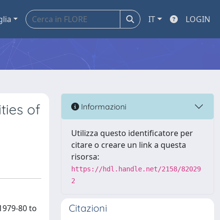
glia
IT
LOGIN
ties of
Informazioni
Utilizza questo identificatore per
citare o creare un link a questa
risorsa:
https://hdl.handle.net/2158/82029
2
Citazioni
 1979-80 to