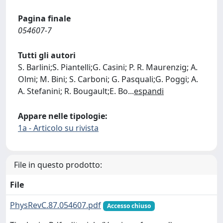
Pagina finale
054607-7
Tutti gli autori
S. Barlini;S. Piantelli;G. Casini; P. R. Maurenzig; A.
Olmi; M. Bini; S. Carboni; G. Pasquali;G. Poggi; A.
A. Stefanini; R. Bougault;E. Bo
...
espandi
Appare nelle tipologie:
1a - Articolo su rivista
File in questo prodotto:
File
PhysRevC.87.054607.pdf
Accesso chiuso