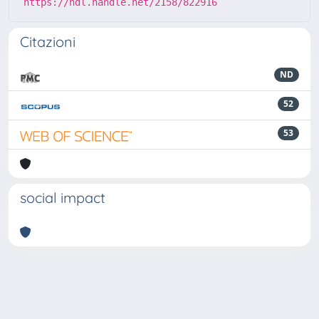
https://hdl.handle.net/2158/822916
Citazioni
ND
52
53
social impact
Powered by
IRIS
-
about IRIS
-