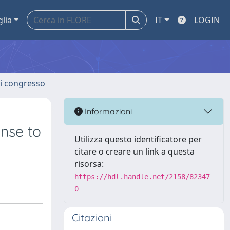
glia
IT
LOGIN
 di congresso
Informazioni
nse to
Utilizza questo identificatore per
citare o creare un link a questa
risorsa:
https://hdl.handle.net/2158/82347
0
Citazioni