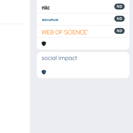
ND
ND
ND
social impact