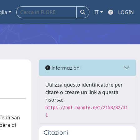
glia
IT
LOGIN
Informazioni
Utilizza questo identificatore per
citare o creare un link a questa
risorsa:
https://hdl.handle.net/2158/82731
1
re di San
pera di
Citazioni