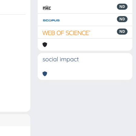
ND
ND
ND
social impact