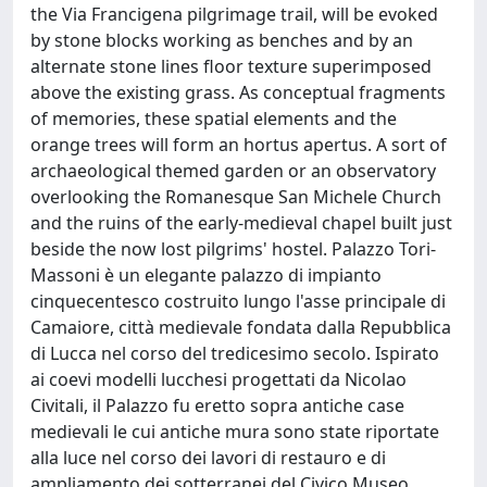
the Via Francigena pilgrimage trail, will be evoked
by stone blocks working as benches and by an
alternate stone lines floor texture superimposed
above the existing grass. As conceptual fragments
of memories, these spatial elements and the
orange trees will form an hortus apertus. A sort of
archaeological themed garden or an observatory
overlooking the Romanesque San Michele Church
and the ruins of the early-medieval chapel built just
beside the now lost pilgrims' hostel. Palazzo Tori-
Massoni è un elegante palazzo di impianto
cinquecentesco costruito lungo l'asse principale di
Camaiore, città medievale fondata dalla Repubblica
di Lucca nel corso del tredicesimo secolo. Ispirato
ai coevi modelli lucchesi progettati da Nicolao
Civitali, il Palazzo fu eretto sopra antiche case
medievali le cui antiche mura sono state riportate
alla luce nel corso dei lavori di restauro e di
ampliamento dei sotterranei del Civico Museo