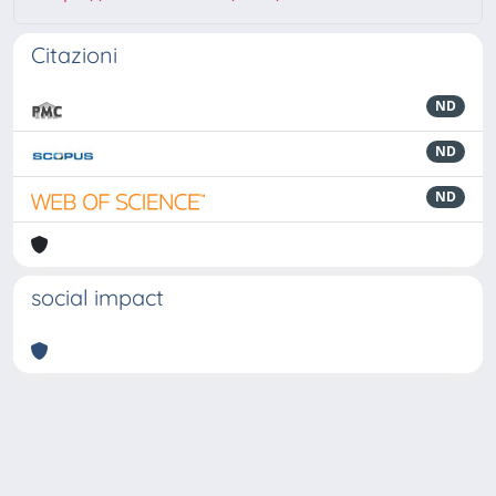
Citazioni
ND
ND
ND
social impact
Powered by
IRIS
-
about IRIS
-