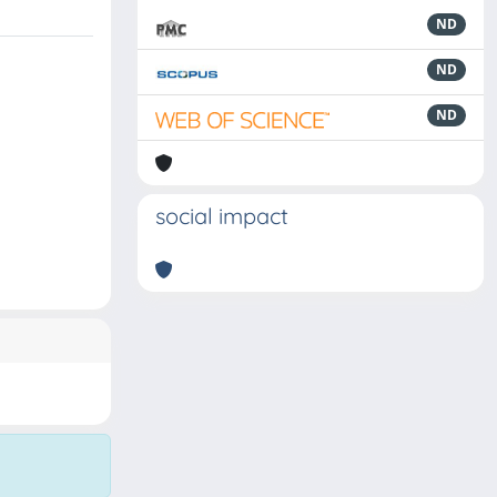
ND
ND
ND
social impact