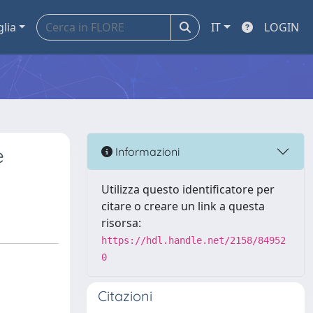
glia
IT
LOGIN
e
Informazioni
Utilizza questo identificatore per
citare o creare un link a questa
risorsa:
https://hdl.handle.net/2158/84952
0
Citazioni