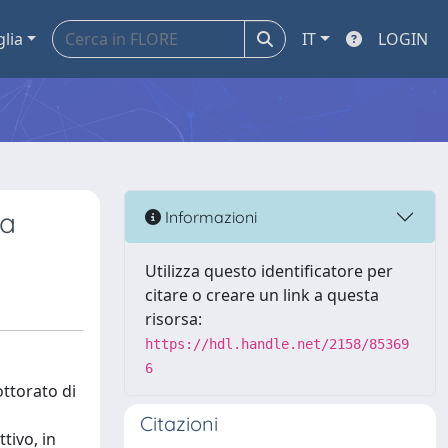
glia
IT
LOGIN
ca
Informazioni
Utilizza questo identificatore per
citare o creare un link a questa
risorsa:
https://hdl.handle.net/2158/85369
6
ottorato di
Citazioni
tivo, in