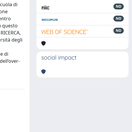
Scuola di
ND
ione
entro
ND
u questo
ND
 RICERCA,
rsità degli
e di
social impact
ell’over-