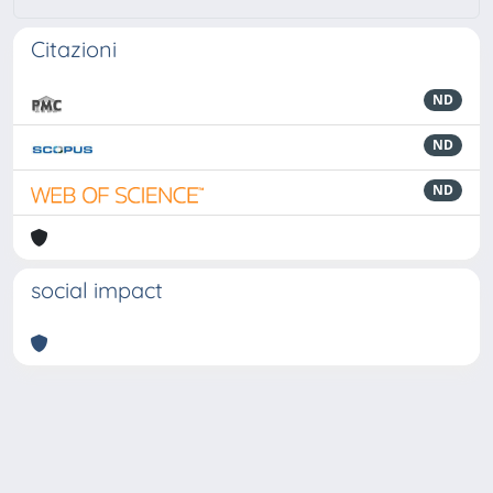
Citazioni
ND
ND
ND
social impact
Powered by
IRIS
-
about IRIS
-