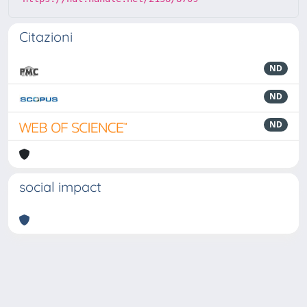
Citazioni
ND
ND
ND
social impact
Powered by
IRIS
-
about IRIS
-