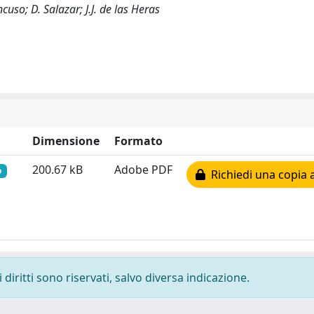
ncuso; D. Salazar; J.J. de las Heras
Dimensione
Formato
200.67 kB
Adobe PDF
o
Richiedi una copia a
diritti sono riservati, salvo diversa indicazione.