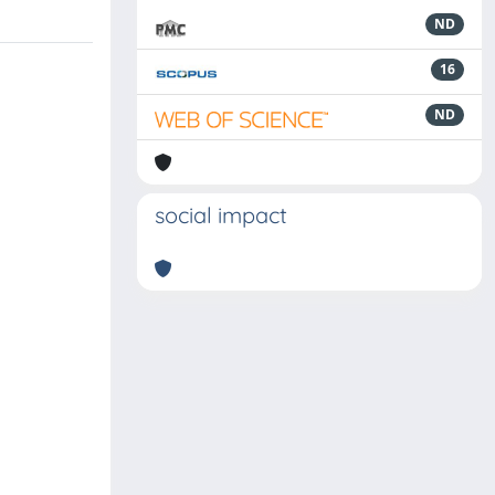
ND
16
ND
social impact