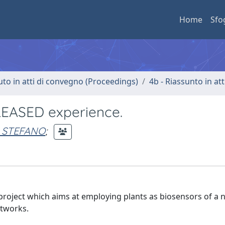
Home
Sfo
uto in atti di convegno (Proceedings)
4b - Riassunto in at
PLEASED experience.
 STEFANO
;
 project which aims at employing plants as biosensors of a
etworks.