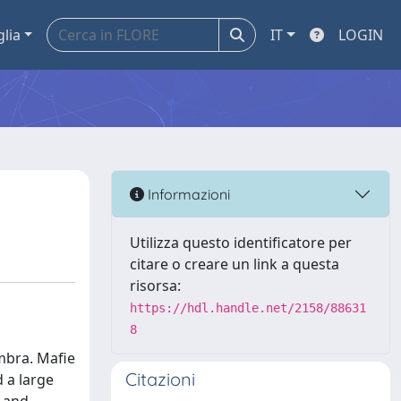
glia
IT
LOGIN
Informazioni
Utilizza questo identificatore per
citare o creare un link a questa
risorsa:
https://hdl.handle.net/2158/88631
8
mbra. Mafie
Citazioni
d a large