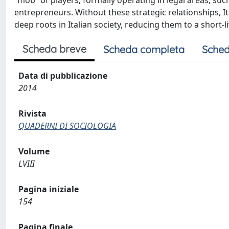
“mob” of players, formally operating in legal areas, such
entrepreneurs. Without these strategic relationships, I
deep roots in Italian society, reducing them to a short
Scheda breve
Scheda completa
Sched
Data di pubblicazione
2014
Rivista
QUADERNI DI SOCIOLOGIA
Volume
LVIII
Pagina iniziale
154
Pagina finale