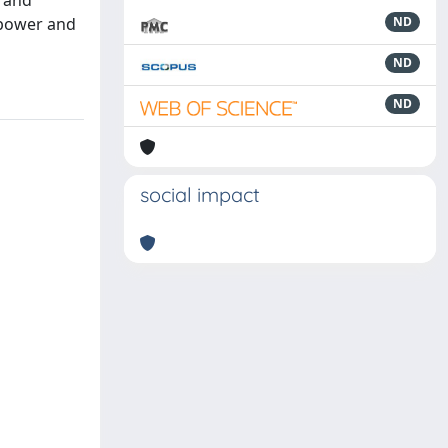
, and
r power and
ND
ND
ND
social impact