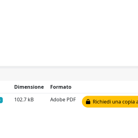
Dimensione
Formato
102.7 kB
Adobe PDF
o
Richiedi una copia a