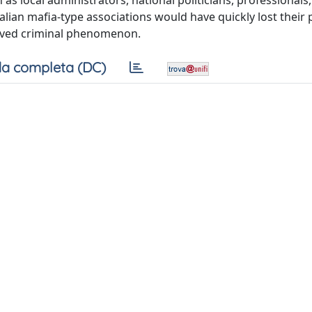
 as local administrators, national politicians, professionals
talian mafia-type associations would have quickly lost thei
-lived criminal phenomenon.
a completa (DC)