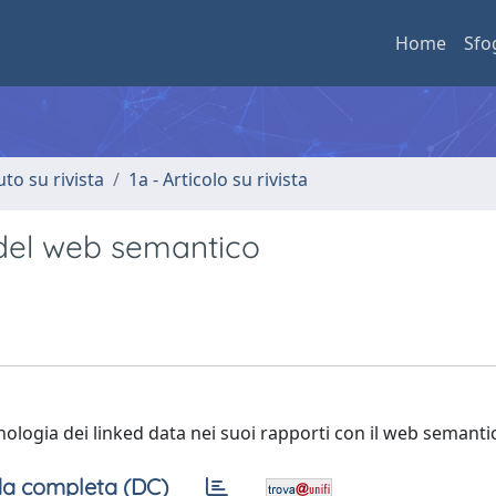
Home
Sfo
uto su rivista
1a - Articolo su rivista
 del web semantico
ologia dei linked data nei suoi rapporti con il web semanti
a completa (DC)