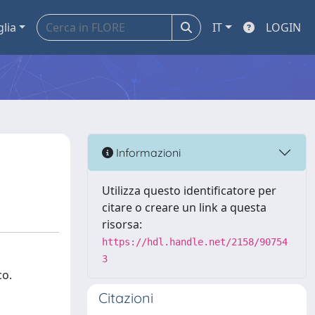
glia
IT
LOGIN
Informazioni
Utilizza questo identificatore per
citare o creare un link a questa
risorsa:
https://hdl.handle.net/2158/90754
3
co.
Citazioni