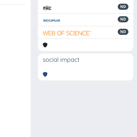
ND
ND
ND
social impact