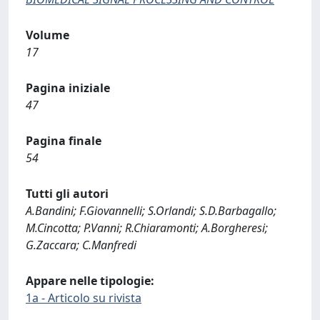
Volume
17
Pagina iniziale
47
Pagina finale
54
Tutti gli autori
A.Bandini; F.Giovannelli; S.Orlandi; S.D.Barbagallo;
M.Cincotta; P.Vanni; R.Chiaramonti; A.Borgheresi;
G.Zaccara; C.Manfredi
Appare nelle tipologie:
1a - Articolo su rivista