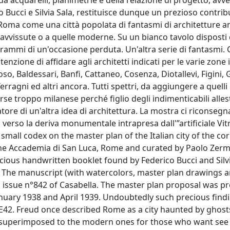
da acquarelli, planimetrie e della relazione di progetto, avv
co Bucci e Silvia Sala, restituisce dunque un prezioso contrib
oma come una città popolata di fantasmi di architetture an
pravvissute o a quelle moderne. Su un bianco tavolo disposti
rammi di un'occasione perduta. Un'altra serie di fantasmi
enzione di affidare agli architetti indicati per le varie zone 
ioso, Baldessari, Banfi, Cattaneo, Cosenza, Diotallevi, Figini, 
 Terragni ed altri ancora. Tutti spettri, da aggiungere a quelli
rse troppo milanese perché figlio degli indimenticabili alle
tatore di un'altra idea di architettura. La mostra ci riconsegn
o verso la deriva monumentale intrapresa dall'”artificiale Vitr
 small codex on the master plan of the Italian city of the co
the Accademia di San Luca, Rome and curated by Paolo Zer
cious handwritten booklet found by Federico Bucci and Silvi
 The manuscript (with watercolors, master plan drawings a
on issue n°842 of Casabella. The master plan proposal was 
ary 1938 and April 1939. Undoubtedly such precious findi
 E42. Freud once described Rome as a city haunted by ghosts
 if superimposed to the modern ones for those who want see