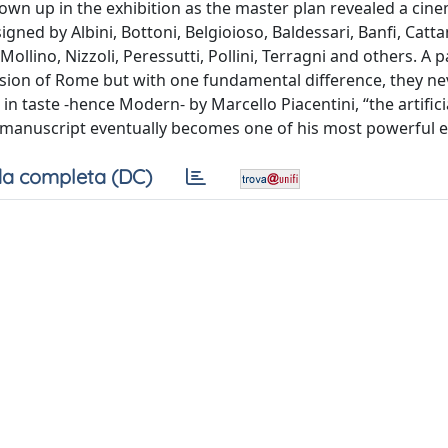
hown up in the exhibition as the master plan revealed a cine
ned by Albini, Bottoni, Belgioioso, Baldessari, Banfi, Catta
 Mollino, Nizzoli, Peressutti, Pollini, Terragni and others. A 
vision of Rome but with one fundamental difference, they ne
 taste -hence Modern- by Marcello Piacentini, “the artifici
manuscript eventually becomes one of his most powerful ed
a completa (DC)