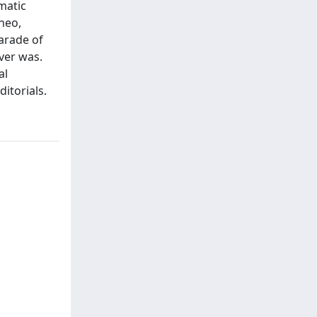
matic
neo,
parade of
ver was.
al
itorials.