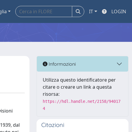
glia
IT
LOGIN
Informazioni
Utilizza questo identificatore per
citare o creare un link a questa
risorsa:
https://hdl.handle.net/2158/94017
4
isioni
Citazioni
1939, dal