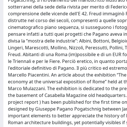
Pogatschnig. Il ritrovamento del manoscritto illustrato 
sotterranei della sede della rivista per merito di Federi
comprensione delle vicende dell'E 42. Freud immaginò R
distrutte nel corso dei secoli, compresenti a quelle so
cinematografico piano sequenza, si susseguono i fotog
pensare infatti a tutti quei progetti che Pagano aveva int
divisa la “mostra delle industrie”: Albini, Bottoni, Belgio
Lingeri, Marescotti, Mollino, Nizzoli, Peressutti, Pollini,
Freud. Abitanti di una Roma (im)possibile e di un EUR fo
le Triennali e per le Fiere. Perciò eretico, in quanto por
l'editoriale definitivo di Pagano. Il più critico ed estrem
Marcello Piacentini. An article about the exhibition “The
economy at the universal exposition of Rome” held at 
Marco Mulazzani. The exhibition is dedicated to the pre
the basement of Casabella Magazine old headquarters.
project report ) has been published for the first time 
designed by Giuseppe Pagano Pogatschnig between Janu
important elements to better appreciate the history of
Roman architecture buildings, yet potentially visibles