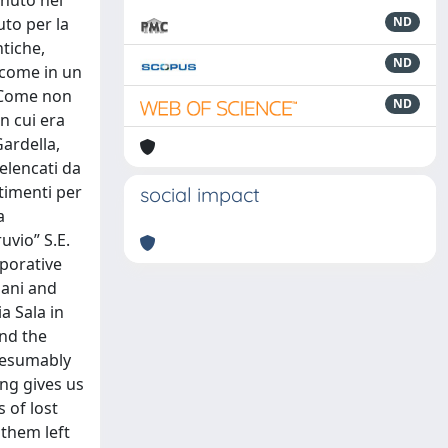
enuto nei
uto per la
ND
tiche,
ND
 come in un
. Come non
ND
in cui era
Gardella,
 elencati da
stimenti per
social impact
a
uvio” S.E.
rporative
mani and
a Sala in
nd the
presumably
ng gives us
 of lost
 them left