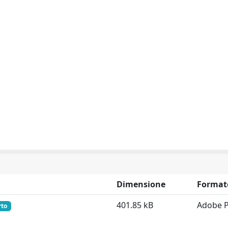
Dimensione
Format
401.85 kB
Adobe 
rto