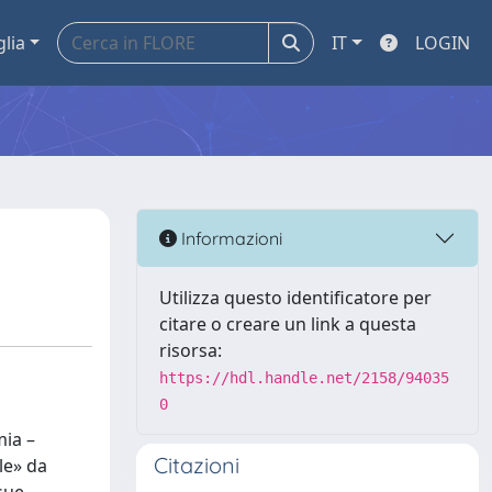
glia
IT
LOGIN
Informazioni
Utilizza questo identificatore per
citare o creare un link a questa
risorsa:
https://hdl.handle.net/2158/94035
0
mia –
Citazioni
le» da