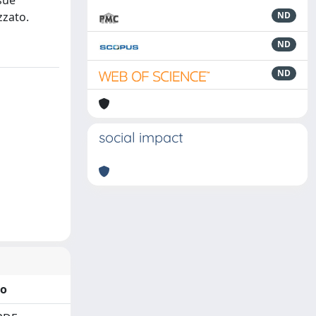
sue
zzato.
ND
ND
ND
social impact
to