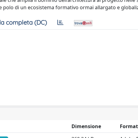
le che amplia il dominio dell’architettura al progetto nelle 
me polo di un ecosistema formativo ormai allargato e globali
a completa (DC)
Dimensione
Forma