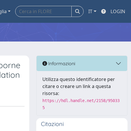
glia
IT
LOGIN
borne
Informazioni
lation
Utilizza questo identificatore per
citare o creare un link a questa
risorsa:
https://hdl.handle.net/2158/95033
5
Citazioni