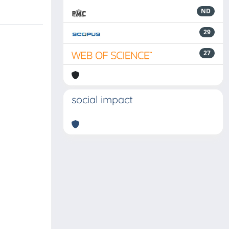
ND
29
27
social impact