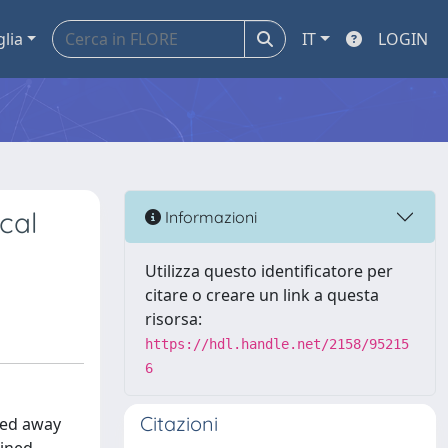
glia
IT
LOGIN
cal
Informazioni
Utilizza questo identificatore per
citare o creare un link a questa
risorsa:
https://hdl.handle.net/2158/95215
6
Citazioni
ded away