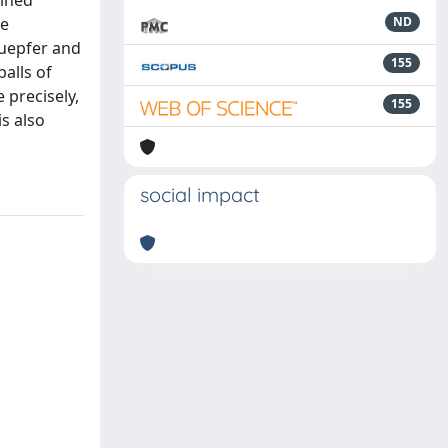
ained
he
ND
nuepfer and
155
alls of
 precisely,
155
is also
social impact