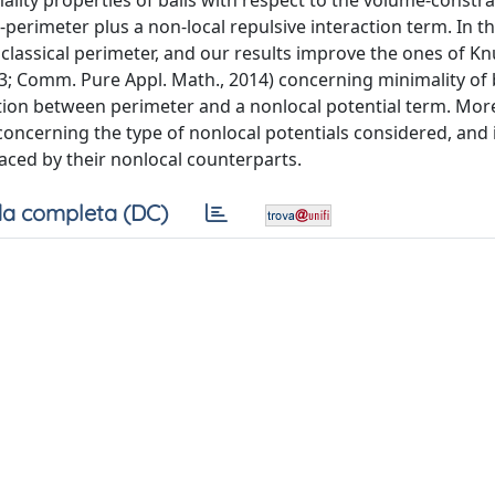
mality properties of balls with respect to the volume-constr
-perimeter plus a non-local repulsive interaction term. In t
e classical perimeter, and our results improve the ones of K
; Comm. Pure Appl. Math., 2014) concerning minimality of b
ion between perimeter and a nonlocal potential term. More
 concerning the type of nonlocal potentials considered, and 
aced by their nonlocal counterparts.
a completa (DC)