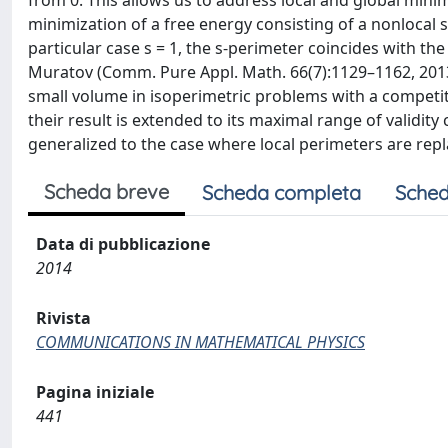
from 0. This allows us to address local and global mini
minimization of a free energy consisting of a nonlocal s
particular case s = 1, the s-perimeter coincides with th
Muratov (Comm. Pure Appl. Math. 66(7):1129–1162, 2013
small volume in isoperimetric problems with a competit
their result is extended to its maximal range of validity
generalized to the case where local perimeters are repl
Scheda breve
Scheda completa
Sched
Data di pubblicazione
2014
Rivista
COMMUNICATIONS IN MATHEMATICAL PHYSICS
Pagina iniziale
441