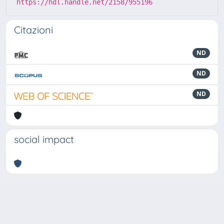
https://hdl.handle.net/2158/955196
Citazioni
ND
ND
ND
social impact
Powered by
IRIS
-
about IRIS
-