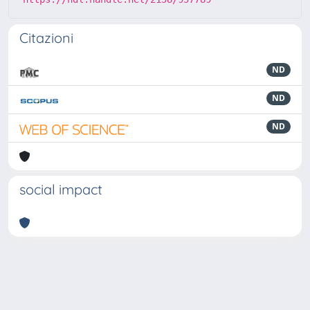
Citazioni
ND
ND
ND
social impact
Powered by
IRIS
-
about IRIS
-