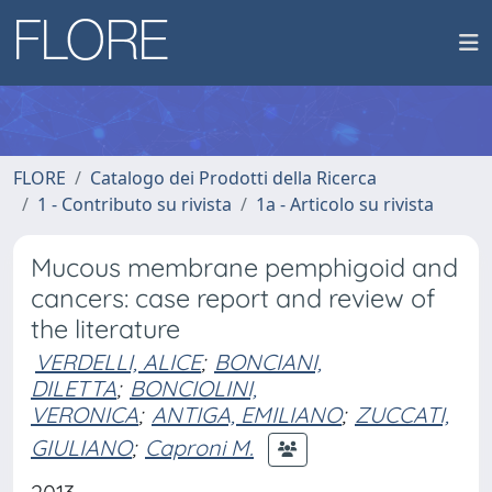
FLORE
Catalogo dei Prodotti della Ricerca
1 - Contributo su rivista
1a - Articolo su rivista
Mucous membrane pemphigoid and
cancers: case report and review of
the literature
VERDELLI, ALICE
;
BONCIANI,
DILETTA
;
BONCIOLINI,
VERONICA
;
ANTIGA, EMILIANO
;
ZUCCATI,
GIULIANO
;
Caproni M.