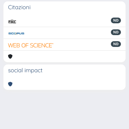
Citazioni
ND
ND
ND
social impact
Powered by
IRIS
-
about IRIS
-
Utilizzo dei cookie
-
Privacy
Copyright © 2026