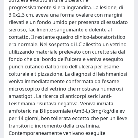
2012 era evoluto in una ulcera che
progressivamente si era ingrandita. La lesione, di
3.0x2.3 cm, aveva una forma ovalare con margini
rilevati e un fondo umido per presenza di essudato
sieroso, facilmente sanguinante e dolente al
contatto. Il restante quadro clinico-laboratoristico
era normale. Nel sospetto di LC allestito un vetrino
utilizzando materiale prelevato con curette sia dal
fondo che dal bordo dell'ulcera e veniva eseguito
punch cutaneo dal bordo dell'ulcera per esame
colturale e tipizzazione. La diagnosi di leishmaniosi
veniva immediatamente confermata dall'esame
microscopico del vetrino che mostrava numerosi
amastigoti. La ricerca di anticorpi serici anti-
Leishmania risultava negativa. Veniva iniziata
amfotericina B liposomiale (AmB-L) 3mg/kg/die ev
per 14 giorni, ben tollerata eccetto che per un lieve
transitorio incremento della creatinina.
Contemporaneamente venivano eseguite