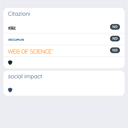
Citazioni
ND
ND
ND
social impact
Powered by
IRIS
-
about IRIS
-