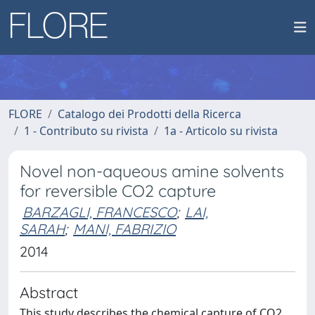
FLORE
Catalogo dei Prodotti della Ricerca
1 - Contributo su rivista
1a - Articolo su rivista
Novel non-aqueous amine solvents
for reversible CO2 capture
BARZAGLI, FRANCESCO
;
LAI,
SARAH
;
MANI, FABRIZIO
2014
Abstract
This study describes the chemical capture of CO2