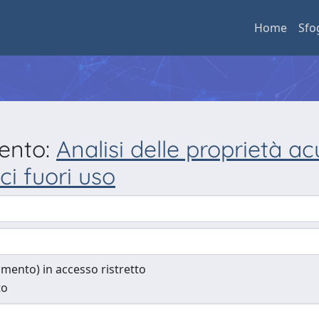
Home
Sfo
mento:
Analisi delle proprietà ac
i fuori uso
cumento) in accesso ristretto
to