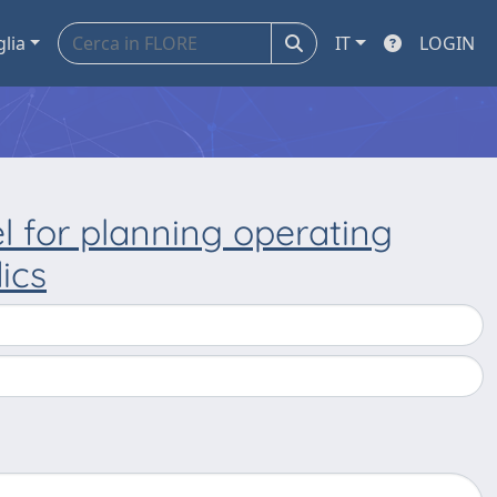
glia
IT
LOGIN
l for planning operating
ics