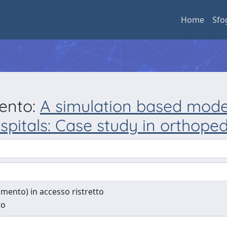
Home
Sfo
mento:
A simulation based mode
spitals: Case study in orthoped
cumento) in accesso ristretto
to