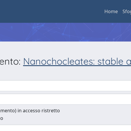
Home
Sfo
mento:
Nanochocleates: stable a
cumento) in accesso ristretto
to