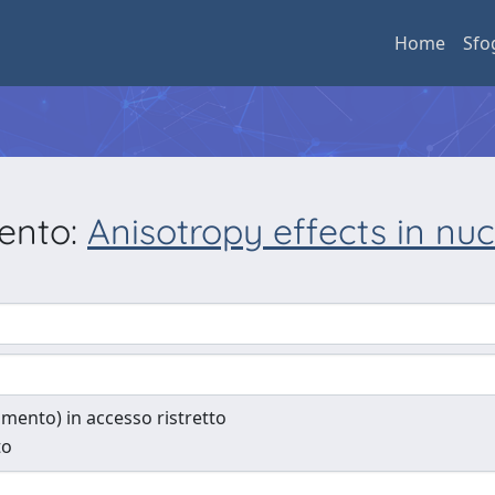
Home
Sfo
mento:
Anisotropy effects in nuc
cumento) in accesso ristretto
to