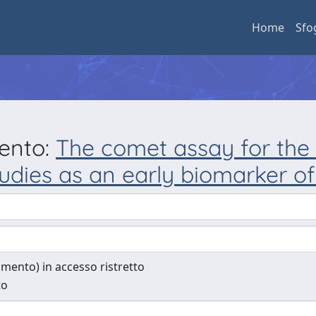
Home
Sfo
mento:
The comet assay for the 
udies as an early biomarker of
cumento) in accesso ristretto
to